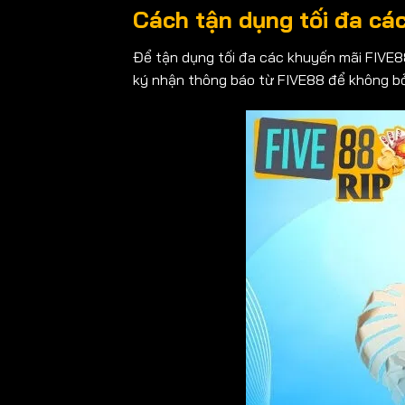
Cách tận dụng tối đa cá
Để tận dụng tối đa các khuyến mãi FIVE8
ký nhận thông báo từ FIVE88 để không bỏ