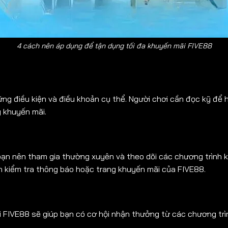
4 cách nên áp dụng để tận dụng tối đa khuyến mãi FIVE88
ng điều kiện và điều khoản cụ thể. Người chơi cần đọc kỹ để h
g khuyến mãi.
bạn nên tham gia thường xuyên và theo dõi các chương trình 
n kiểm tra thông báo hoặc trang khuyến mãi của FIVE88.
ại FIVE88 sẽ giúp bạn có cơ hội nhận thưởng từ các chương trì