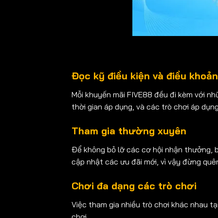
Đọc kỹ điều kiện và điều khoản
Mỗi khuyến mãi FIVE88 đều đi kèm với nhữ
thời gian áp dụng, và các trò chơi áp dụn
Tham gia thường xuyên
Để không bỏ lỡ các cơ hội nhận thưởng, 
cập nhật các ưu đãi mới, vì vậy đừng quê
Chơi đa dạng các trò chơi
Việc tham gia nhiều trò chơi khác nhau t
chơi.