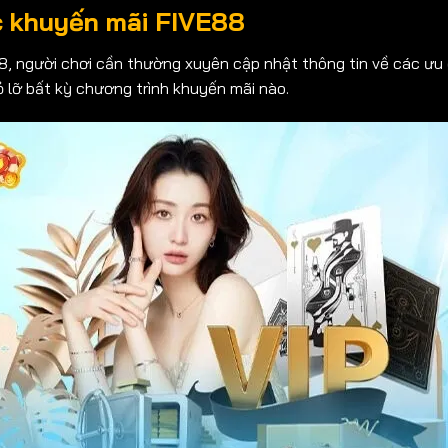
c khuyến mãi FIVE88
8, người chơi cần thường xuyên cập nhật thông tin về các ưu 
 lỡ bất kỳ chương trình khuyến mãi nào.