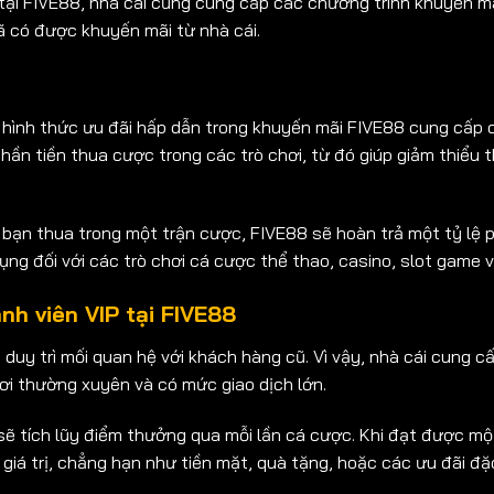
 tại FIVE88, nhà cái cũng cung cấp các chương trình khuyến 
đã có được khuyến mãi từ nhà cái.
 hình thức ưu đãi hấp dẫn trong khuyến mãi FIVE88 cung cấp c
hần tiền thua cược trong các trò chơi, từ đó giúp giảm thiểu t
ếu bạn thua trong một trận cược, FIVE88 sẽ hoàn trả một tỷ lệ 
ng đối với các trò chơi cá cược thể thao, casino, slot game 
nh viên VIP tại FIVE88
 duy trì mối quan hệ với khách hàng cũ. Vì vậy, nhà cái cung 
ơi thường xuyên và có mức giao dịch lớn.
sẽ tích lũy điểm thưởng qua mỗi lần cá cược. Khi đạt được mộ
á trị, chẳng hạn như tiền mặt, quà tặng, hoặc các ưu đãi đặc