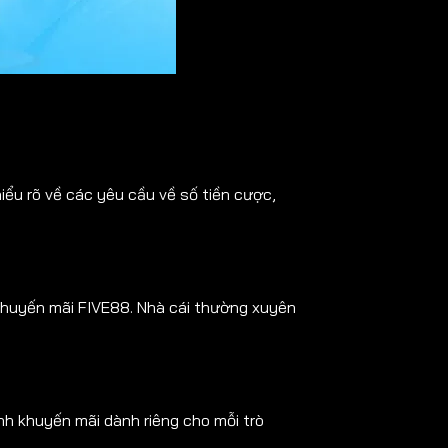
iểu rõ về các yêu cầu về số tiền cược,
khuyến mãi FIVE88. Nhà cái thường xuyên
nh khuyến mãi dành riêng cho mỗi trò