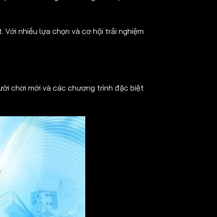
 Với nhiều lựa chọn và cơ hội trải nghiệm
ười chơi mới và các chương trình đặc biệt