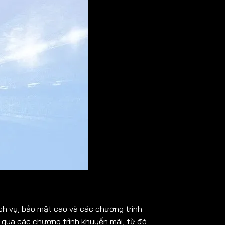
ịch vụ, bảo mật cao và các chương trình
g qua các chương trình khuyến mãi, từ đó