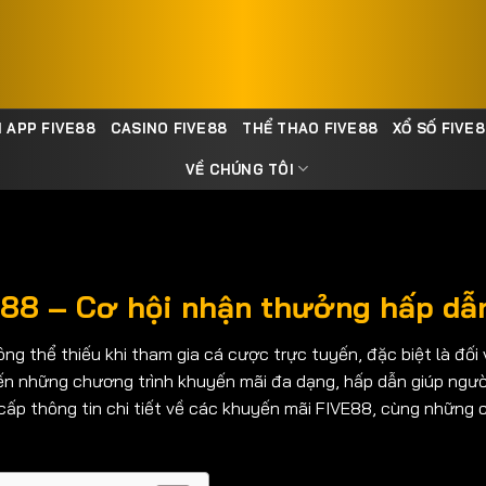
I APP FIVE88
CASINO FIVE88
THỂ THAO FIVE88
XỔ SỐ FIVE
VỀ CHÚNG TÔI
88 – Cơ hội nhận thưởng hấp dẫ
ông thể thiếu khi tham gia cá cược trực tuyến, đặc biệt là đối 
ến những chương trình khuyến mãi đa dạng, hấp dẫn giúp ngườ
 cấp thông tin chi tiết về các khuyến mãi FIVE88, cùng những 