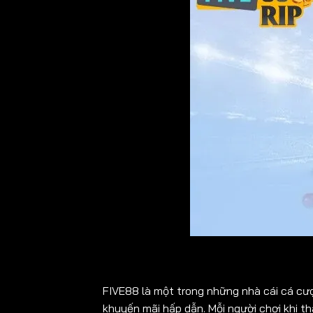
FIVE88 là một trong những nhà cái cá cượ
khuyến mãi hấp dẫn. Mỗi người chơi khi t