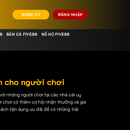
ĐĂNG NHẬP
ĐĂNG KÝ
88
BẮN CÁ FIVE88
NỔ HŨ FIVE88
n cho người chơi
với những người chơi tại các nhà cái uy
i chơi có thêm cơ hội nhận thưởng và gia
cách tận dụng ưu đãi để có những trải