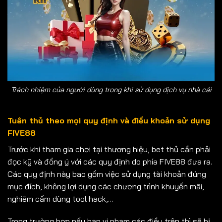
Trách nhiệm của người dùng trong khi sử dụng dịch vụ nhà cái
Tuân thủ theo mọi quy định và điều khoản sử dụng
FIVE88
Trước khi tham gia chơi tại thương hiệu, bet thủ cần phải
đọc kỹ và đồng ý với các quy định do phía FIVE88 đưa ra.
Các quy định này bao gồm việc sử dụng tài khoản đúng
mục đích, không lợi dụng các chương trình khuyến mãi,
nghiêm cấm dùng tool hack,…
Trong trường hợp nếu bạn vi phạm các điều trên thì sẽ bị