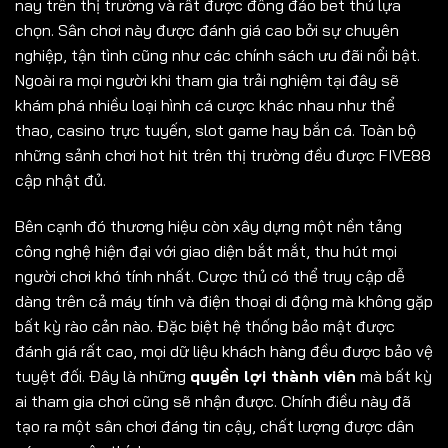
nay trên thị trường và rất được đông đảo bet thủ lựa
chọn. Sân chơi này được đánh giá cao bởi sự chuyên
nghiệp, tận tình cũng như các chính sách ưu đãi nổi bật.
Ngoài ra mọi người khi tham gia trải nghiệm tại đây sẽ
khám phá nhiều loại hình cá cược khác nhau như thể
thao, casino trực tuyến, slot game hay bắn cá. Toàn bộ
những sảnh chơi hot hit trên thị trường đều được FIVE88
cập nhật đủ.
Bên cạnh đó thương hiệu còn xây dựng một nền tảng
công nghệ hiện đại với giao diện bắt mắt, thu hút mọi
người chơi khó tính nhất. Cược thủ có thể truy cập dễ
dàng trên cả máy tính và điện thoại di động mà không gặp
bất kỳ rào cản nào. Đặc biệt hệ thống bảo mật được
đánh giá rất cao, mọi dữ liệu khách hàng đều được bảo vệ
tuyệt đối. Đây là những
quyền lợi thành viên
mà bất kỳ
ai tham gia chơi cũng sẽ nhận được. Chính điều này đã
tạo ra một sân chơi đáng tin cậy, chất lượng được dân