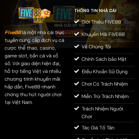
THÔNG TIN NHÀ CÁI
Giới Thiệu FIVE88
Five88
là một nhà cái trực
Khuyến Mãi FIVE88
tuyến cung cấp dịch vụ cá
Về Chúng Tôi
cược thể thao, casino,
game slot, bắn cá và xổ
Chính Sách bảo Mật
số. Với giao diện hiện đại,
hỗ trợ tiếng Việt và nhiều
Điều Khoản Sử Dụng
chương trình khuyến mãi
Chơi Có Trách Nhiệm
hấp dẫn, Five88 nhanh
chóng thu hút người chơi
Miễn Trừ Trách Nhiệm
tại Việt Nam.
Trách Nhiệm Người
Chơi
Tác Giá Tố Tân