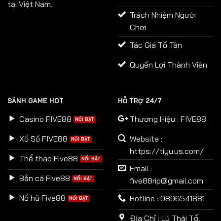
tại Việt Nam.
Trách Nhiệm Người
Chơi
Tác Giá Tố Tân
Quyền Lợi Thành Viên
SẢNH GAME HOT
HỖ TRỢ 24/7
Casino FIVE88
Thương Hiệu : FIVE88
Xổ Số FIVE88
Website :
https://tiyu.us.com/
Thể thao Five88
Email :
Bắn cá Five88
five88rip@gmail.com
Nổ hũ Five88
Hotline : 0896541881
Địa Chỉ : Lý Thái Tổ,