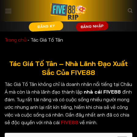
Bỏ
qua
nội
ĐĂNG NHẬP
ĐĂNG KÝ
dung
Trang chủ
-
Tác Giá Tố Tân
Tác Giá Tố Tân – Nhà Lãnh Đạo Xuất
Sắc Của FIVE88
Tác Giá Tố Tân không chỉ là doanh nhân nổi tiếng tại Châu
Á mà còn là nhà lãnh đạo thành lập
nhà cái FIVE88
đình
đám. Tuy rất tài năng và có cuộc sống nhiều người mong
ước nhưng anh lại rất kín tiếng, hiếm khi chia sẻ về công
việc và cuộc sống cá nhân. Gần đây nhất anh đã có chia
sẻ độc quyền với nhà cái
FIVE88
về mình.