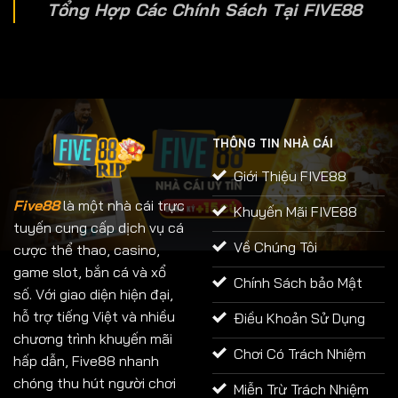
Tổng Hợp Các Chính Sách Tại FIVE88
THÔNG TIN NHÀ CÁI
Giới Thiệu FIVE88
Five88
là một nhà cái trực
Khuyến Mãi FIVE88
tuyến cung cấp dịch vụ cá
Về Chúng Tôi
cược thể thao, casino,
game slot, bắn cá và xổ
Chính Sách bảo Mật
số. Với giao diện hiện đại,
hỗ trợ tiếng Việt và nhiều
Điều Khoản Sử Dụng
chương trình khuyến mãi
Chơi Có Trách Nhiệm
hấp dẫn, Five88 nhanh
chóng thu hút người chơi
Miễn Trừ Trách Nhiệm