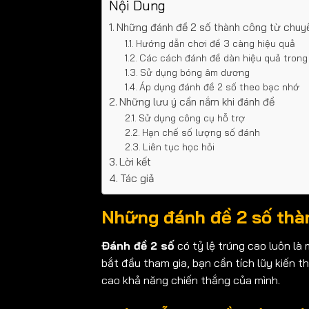
Nội Dung
Những đánh đề 2 số thành công từ chuy
Hướng dẫn chơi đề 3 càng hiệu quả
Các cách đánh đề dàn hiệu quả trong
Sử dụng bóng âm dương
Áp dụng đánh đề 2 số theo bạc nhớ
Những lưu ý cần nắm khi đánh đề
Sử dụng công cụ hỗ trợ
Hạn chế số lượng số đánh
Liên tục học hỏi
Lời kết
Tác giả
Những đánh đề 2 số thà
Đánh đề 2 số
có tỷ lệ trúng cao luôn là
bắt đầu tham gia, bạn cần tích lũy kiến 
cao khả năng chiến thắng của mình.