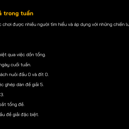
ả trong tuần
c chơi được nhiều người tìm hiểu và áp dụng với những chiến l
ệt qua việc dồn tổng.
gày cuối tuần.
ách nuôi đầu 0 và đít 0.
c ghép dàn đề giải 5.
3.
bắt tổng đề.
 đề giải đặc biệt.