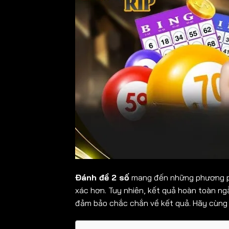
Đánh đề 2 số
mang đến những phương phá
xác hơn. Tuy nhiên, kết quả hoàn toàn ng
đảm bảo chắc chắn về kết quả. Hãy cùn