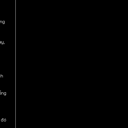
ùng
ày,
ch
tổng
g đó