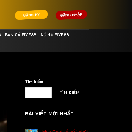
ĐĂNG NHẬP
ĐĂNG KÝ
8
BẮN CÁ FIVE88
NỔ HŨ FIVE88
Tìm kiếm
TÌM KIẾM
BÀI VIẾT MỚI NHẤT
Mẹo Chơi xổ số 1 phút