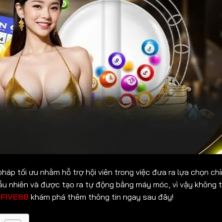
p tối ưu nhằm hỗ trợ hội viên trong việc đưa ra lựa chọn ch
ẫu nhiên và được tạo ra tự động bằng máy móc, vì vậy không 
g
FIVE88
khám phá thêm thông tin ngay sau đây!