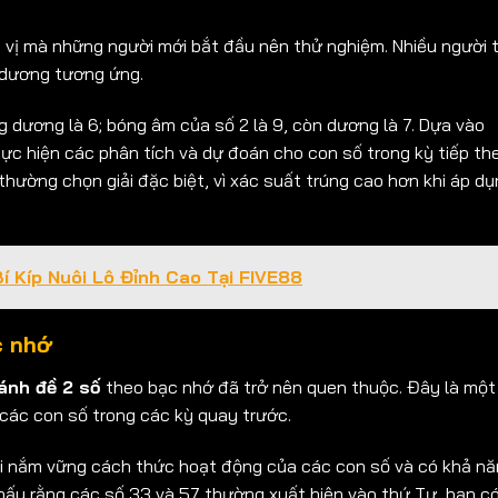
 vị mà những người mới bắt đầu nên thử nghiệm. Nhiều người t
 dương tương ứng.
g dương là 6; bóng âm của số 2 là 9, còn dương là 7. Dựa vào
hực hiện các phân tích và dự đoán cho con số trong kỳ tiếp th
hường chọn giải đặc biệt, vì xác suất trúng cao hơn khi áp d
 Kíp Nuôi Lô Đỉnh Cao Tại FIVE88
ạc nhớ
ánh đề 2 số
theo bạc nhớ đã trở nên quen thuộc. Đây là một
 các con số trong các kỳ quay trước.
i nắm vững cách thức hoạt động của các con số và có khả n
hấy rằng các số 33 và 57 thường xuất hiện vào thứ Tư, bạn c