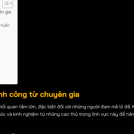
ên gia
 tuần
nh công từ chuyên gia
 mối quan tâm lớn, đặc biệt đối với những người đam mê lô đề. 
thức và kinh nghiệm từ những cao thủ trong lĩnh vực này để nâ