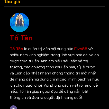
Tác giả
Tố Tân
Tố Tân
là quản trị viên nội dung của
Five88
với
nhiều năm kinh nghiệm trong lĩnh vực nhà cái và cá
cược trực tuyến. Anh am hiểu sâu sắc về thị
trường, các chương trình khuyến mãi, tỷ lệ cược
và luôn cập nhật nhanh chóng thông tin mới nhất
để mang đến nội dung chính xác, minh bạch và hữu
ích cho người chơi. Với phong cách viết rõ ràng, dễ
hiểu, Tố Tân giúp người đọc dễ dàng nắm bắt
thông tin và đưa ra quyết định sáng suốt.