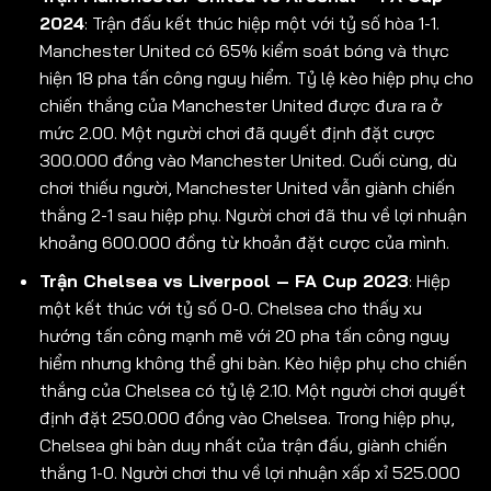
2024
: Trận đấu kết thúc hiệp một với tỷ số hòa 1-1.
Manchester United có 65% kiểm soát bóng và thực
hiện 18 pha tấn công nguy hiểm. Tỷ lệ kèo hiệp phụ cho
chiến thắng của Manchester United được đưa ra ở
mức 2.00. Một người chơi đã quyết định đặt cược
300.000 đồng vào Manchester United. Cuối cùng, dù
chơi thiếu người, Manchester United vẫn giành chiến
thắng 2-1 sau hiệp phụ. Người chơi đã thu về lợi nhuận
khoảng 600.000 đồng từ khoản đặt cược của mình.
Trận Chelsea vs Liverpool – FA Cup 2023
: Hiệp
một kết thúc với tỷ số 0-0. Chelsea cho thấy xu
hướng tấn công mạnh mẽ với 20 pha tấn công nguy
hiểm nhưng không thể ghi bàn. Kèo hiệp phụ cho chiến
thắng của Chelsea có tỷ lệ 2.10. Một người chơi quyết
định đặt 250.000 đồng vào Chelsea. Trong hiệp phụ,
Chelsea ghi bàn duy nhất của trận đấu, giành chiến
thắng 1-0. Người chơi thu về lợi nhuận xấp xỉ 525.000