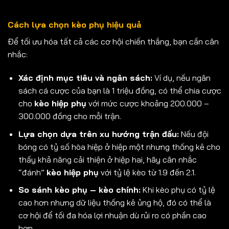
Cách lựa chọn kèo phụ hiệu quả
Để tối ưu hóa tất cả các cơ hội chiến thắng, bạn cần cân
nhắc:
Xác định mục tiêu và ngân sách:
Ví dụ, nếu ngân
sách cá cược của bạn là 1 triệu đồng, có thể chia cược
cho
kèo hiệp phụ
với mức cược khoảng 200.000 –
300.000 đồng cho mỗi trận.
Lựa chọn dựa trên xu hướng trận đấu:
Nếu đội
bóng có tỷ số hòa hiệp ở hiệp một nhưng thống kê cho
thấy khả năng cải thiện ở hiệp hai, hãy cân nhắc
“đánh”
kèo hiệp phụ
với tỷ lệ kèo từ 1.9 đến 2.1.
So sánh kèo phụ – kèo chính:
Khi kèo phụ có tỷ lệ
cao hơn nhưng dữ liệu thống kê ủng hộ, đó có thể là
cơ hội để tối đa hóa lợi nhuận dù rủi ro có phần cao
hơn.