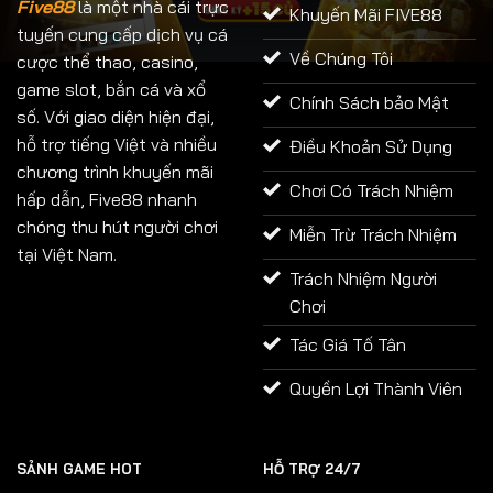
Five88
là một nhà cái trực
Khuyến Mãi FIVE88
tuyến cung cấp dịch vụ cá
Về Chúng Tôi
cược thể thao, casino,
game slot, bắn cá và xổ
Chính Sách bảo Mật
số. Với giao diện hiện đại,
hỗ trợ tiếng Việt và nhiều
Điều Khoản Sử Dụng
chương trình khuyến mãi
Chơi Có Trách Nhiệm
hấp dẫn, Five88 nhanh
chóng thu hút người chơi
Miễn Trừ Trách Nhiệm
tại Việt Nam.
Trách Nhiệm Người
Chơi
Tác Giá Tố Tân
Quyền Lợi Thành Viên
SẢNH GAME HOT
HỖ TRỢ 24/7