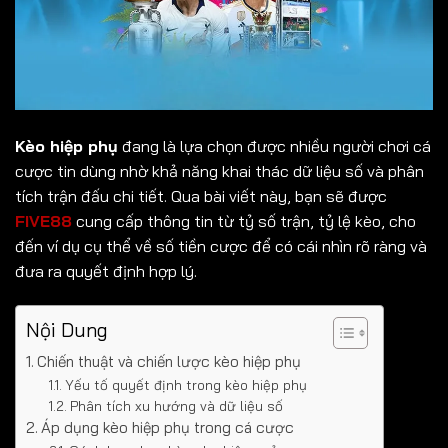
Kèo hiệp phụ
đang là lựa chọn được nhiều người chơi cá
cược tin dùng nhờ khả năng khai thác dữ liệu số và phân
tích trận đấu chi tiết. Qua bài viết này, bạn sẽ được
FIVE88
cung cấp thông tin từ tỷ số trận, tỷ lệ kèo, cho
đến ví dụ cụ thể về số tiền cược để có cái nhìn rõ ràng và
đưa ra quyết định hợp lý.
Nội Dung
Chiến thuật và chiến lược kèo hiệp phụ
Yếu tố quyết định trong kèo hiệp phụ
Phân tích xu hướng và dữ liệu số
Áp dụng kèo hiệp phụ trong cá cược